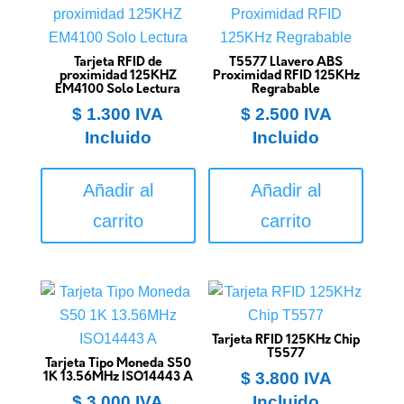
Tarjeta RFID de
T5577 Llavero ABS
proximidad 125KHZ
Proximidad RFID 125KHz
EM4100 Solo Lectura
Regrabable
$
1.300
IVA
$
2.500
IVA
Incluido
Incluido
Añadir al
Añadir al
carrito
carrito
Tarjeta RFID 125KHz Chip
T5577
Tarjeta Tipo Moneda S50
$
3.800
IVA
1K 13.56MHz ISO14443 A
$
3.000
IVA
Incluido