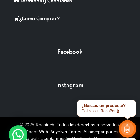
📜 Terminos y Condiones
🛒¿Como Comprar?
Facebook
Instagram
¿Buscas un producto?
Cotiza con RoosBot 🤖
© 2025 Roostech. Todos los derechos reservados.
🤖
Diseñador Web: Anyelver Torres
. Al navegar por este
sitio web, acepta nuestra
Política de Privacidad y