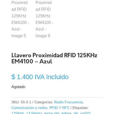
Llavero Proximidad RFID 125KHz
EM4100 – Azul
$
1.400
IVA Incluido
Agotado
SKU:
33-2-1
Categorías:
Radio Frecuencia
,
Comunicación y redes
,
RFID Y NFC
Etiquetas:
125KHz
,
13.56mhz
,
lector rfid
,
mifare
,
nfc
,
pn532
,