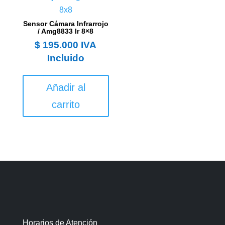
Sensor Cámara Infrarrojo
/ Amg8833 Ir 8×8
$
195.000
IVA
Incluido
Añadir al
carrito
Horarios de Atención