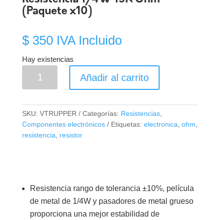
(Paquete x10)
$
350
IVA Incluido
Hay existencias
Resistencia
Añadir al carrito
1/4W
15K
Ohm
SKU:
VTRUPPER
Categorías:
Resistencias
,
(Paquete
Componentes electrónicos
Etiquetas:
electronica
,
ohm
,
x10)
resistencia
,
resistor
cantidad
Resistencia rango de tolerancia ±10%, película
de metal de 1/4W y pasadores de metal grueso
proporciona una mejor estabilidad de