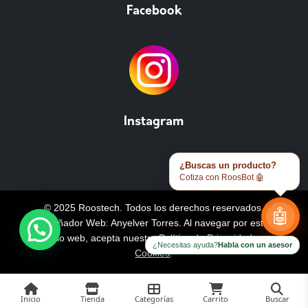
Facebook
Instagram
¿Buscas un producto?
Cotiza con RoosBot 🤖
© 2025 Roostech. Todos los derechos reservados.
🤖
Diseñador Web: Anyelver Torres
. Al navegar por este
sitio web, acepta nuestra
Política de Privacidad y
¿Necesitas ayuda?
Habla con un asesor
Cookies
.
Inicio
Tienda
Categorías
Carrito
Buscar