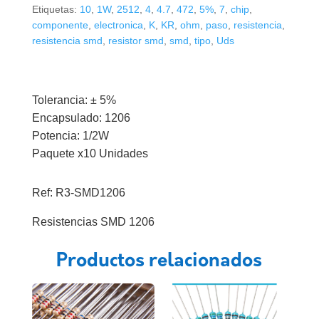
x10)
Etiquetas:
10
,
1W
,
2512
,
4
,
4.7
,
472
,
5%
,
7
,
chip
,
(Elegir
componente
,
electronica
,
K
,
KR
,
ohm
,
paso
,
resistencia
,
resistencia smd
,
resistor smd
,
smd
,
tipo
,
Uds
Valor)
cantidad
Tolerancia: ± 5%
Encapsulado: 1206
Potencia: 1/2W
Paquete x10 Unidades
Ref: R3-SMD1206
Resistencias SMD 1206
Productos relacionados