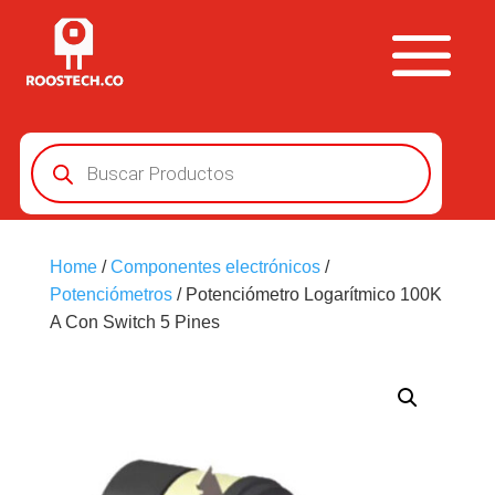
Búsqueda
de
productos
Home
/
Componentes electrónicos
/
Potenciómetros
/ Potenciómetro Logarítmico 100K
A Con Switch 5 Pines