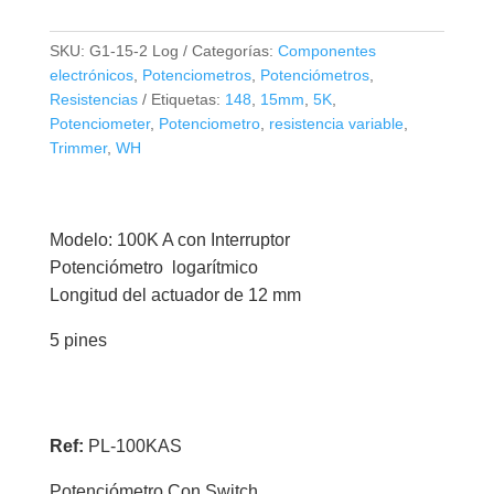
100K
A
SKU:
G1-15-2 Log
Categorías:
Componentes
Con
electrónicos
,
Potenciometros
,
Potenciómetros
,
Switch
Resistencias
Etiquetas:
148
,
15mm
,
5K
,
5
Potenciometer
,
Potenciometro
,
resistencia variable
,
Trimmer
,
WH
Pines
cantidad
Modelo: 100K A con Interruptor
Potenciómetro logarítmico
Longitud del actuador de 12 mm
5 pines
Ref:
PL-100KAS
Potenciómetro Con Switch