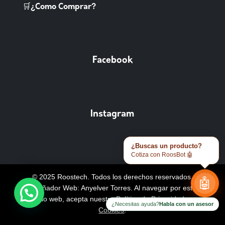
🛒¿Como Comprar?
Facebook
Instagram
¿Buscas un producto?
Cotiza con RoosBot 🤖
© 2025 Roostech. Todos los derechos reservados.
🤖
Diseñador Web: Anyelver Torres
. Al navegar por este
sitio web, acepta nuestra
Política de Privacidad y
¿Necesitas ayuda?
Habla con un asesor
Cookies
.