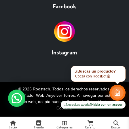
Facebook
Instagram
¿Buscas un producto?
Cotiza con RoosBot 🤖
© 2025 Roostech. Todos los derechos reservados.
🤖
Diseñador Web: Anyelver Torres
. Al navegar por este
sitio web, acepta nuestra
Política de Privacidad y
¿Necesitas ayuda?
Habla con un asesor
Cookies
.
Inicio
Tienda
Categorías
Carrito
Buscar