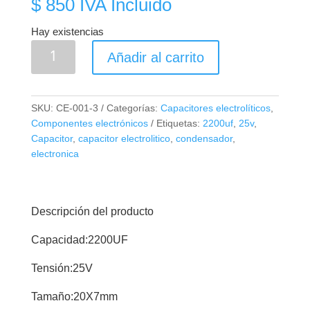
$
850
IVA Incluido
Hay existencias
Capacitor
Añadir al carrito
Electrolítico
2200uf,
25V
SKU:
CE-001-3
Categorías:
Capacitores electrolíticos
,
cantidad
Componentes electrónicos
Etiquetas:
2200uf
,
25v
,
Capacitor
,
capacitor electrolitico
,
condensador
,
electronica
Descripción del producto
Capacidad:2200UF
Tensión:25V
Tamaño:20X7mm