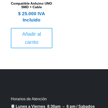
Compatible Arduino UNO
SMD + Cable
$
25.000
IVA
Incluido
Añadir al
carrito
Horarios de Atención
📆 Lunes a Viernes 8:30am – 6 pm /
Sabados