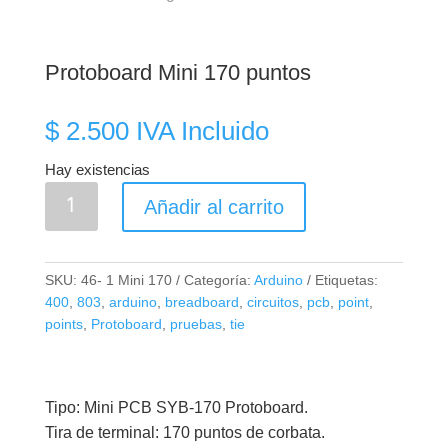
Protoboard Mini 170 puntos
$
2.500
IVA Incluido
Hay existencias
Protoboard
Añadir al carrito
Mini
170
puntos
SKU:
46- 1 Mini 170
Categoría:
Arduino
Etiquetas:
cantidad
400
,
803
,
arduino
,
breadboard
,
circuitos
,
pcb
,
point
,
points
,
Protoboard
,
pruebas
,
tie
Tipo: Mini PCB SYB-170 Protoboard.
Tira de terminal: 170 puntos de corbata.