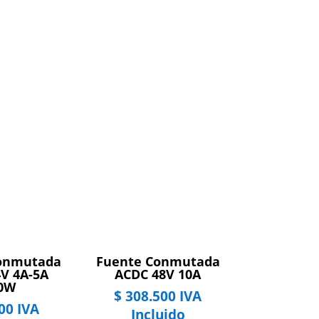
onmutada
Fuente Conmutada
V 4A-5A
ACDC 48V 10A
0W
$
308.500
IVA
00
IVA
Incluido