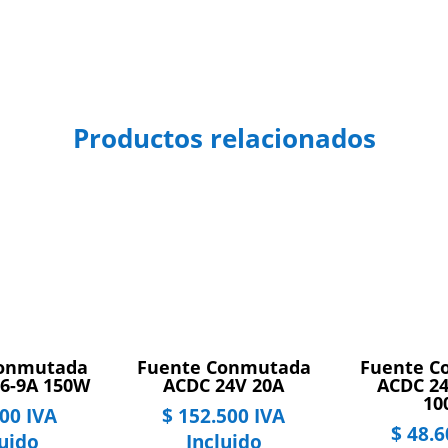
Productos relacionados
Conmutada
Fuente Conmutada
Fuente C
 6-9A 150W
ACDC 24V 20A
ACDC 24
10
00
IVA
$
152.500
IVA
$
48.6
luido
Incluido