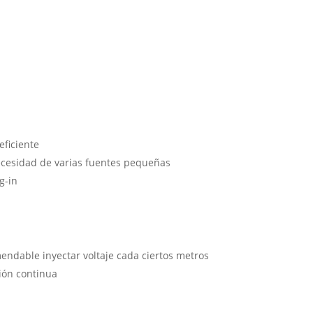
eficiente
necesidad de varias fuentes pequeñas
g-in
mendable inyectar voltaje cada ciertos metros
ión continua