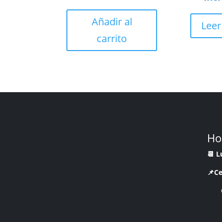
Añadir al
Lee
carrito
Ho
📆 
📌Ce
CR 