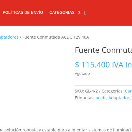
POLÍTICAS DE ENVÍO
CATEGORIAS
aptadores
/ Fuente Conmutada ACDC 12V 40A
Fuente Conmut
$
115.400
IVA I
Agotado
SKU:
GL-4-2
Categorías:
Car
Etiquetas:
ac-dc
,
Adaptador
,
a solución robusta y estable para alimentar sistemas de iluminac