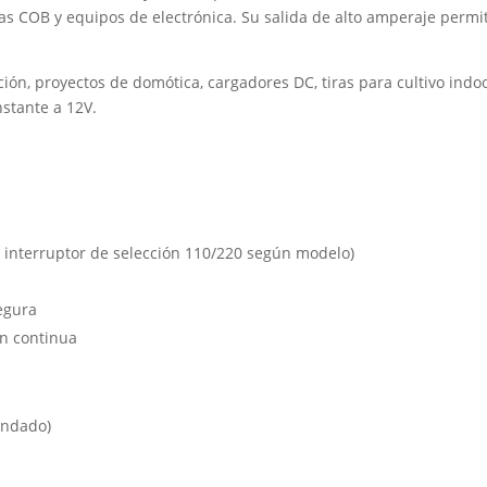
ras COB y equipos de electrónica. Su salida de alto amperaje permi
ón, proyectos de domótica, cargadores DC, tiras para cultivo indo
stante a 12V.
 interruptor de selección 110/220 según modelo)
segura
ón continua
endado)