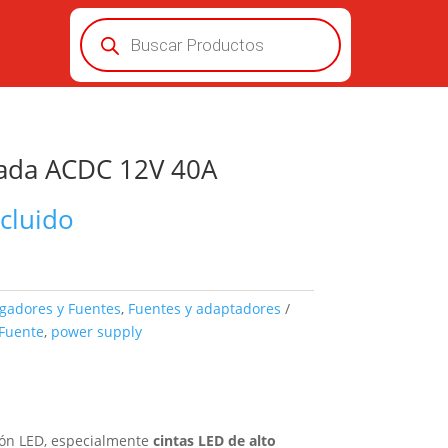
Búsqueda
de
productos
ada ACDC 12V 40A
ncluido
gadores y Fuentes
,
Fuentes y adaptadores
Fuente
,
power supply
ión LED, especialmente
cintas LED de alto