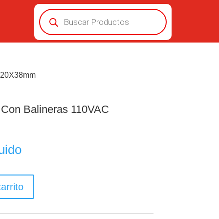
Búsqueda
de
productos
0X120X38mm
r Con Balineras 110VAC
uido
arrito