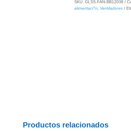
SKU:
GLSS-FAN-BB12038
Ca
110VAC
alimentaci?n
,
Ventiladores
Et
120X120X38mm
cantidad
Productos relacionados