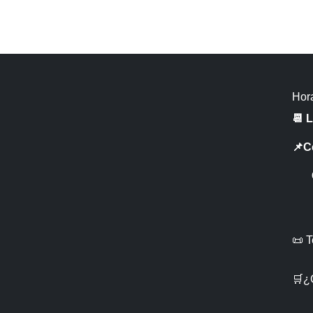
Hora
📆 
📌C
CR 
📜 
🛒¿