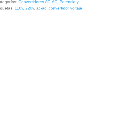
tegorías:
Convertidores AC-AC
,
Potencia y
iquetas:
110v
,
220v
,
ac-ac
,
convertidor voltaje