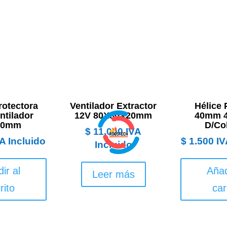
Protectora
Ventilador Extractor
Hélice 
ntilador
12V 80X80X20mm
40mm 4
80mm
D/Co
$
11.000
IVA
A Incluido
$
1.500
IV
Incluido
ir al
Añad
Leer más
rito
car