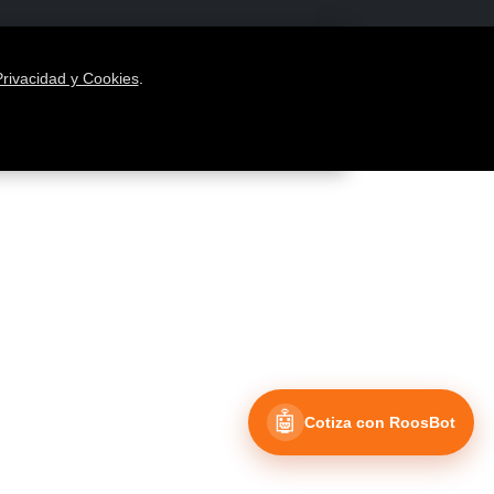
Privacidad y Cookies
.
🤖
Cotiza con RoosBot