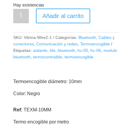
Hay existencias
Termoencogible
Añadir al carrito
x
Metro
10mm
SKU:
Vitrina-Wire2-1
Categorías:
Bluetooth
,
Cables y
cantidad
conectores
,
Comunicación y redes
,
Termoencogible
Etiquetas:
aislante
,
ble
,
bluetooth
,
hc-05
,
hc-06
,
modulo
bluetooth
,
termocontraible
,
termoencogible
Termoencogible diámetro: 10mm
Color: Negro
Ref:
TEXM-10MM
Termo encogible por metro