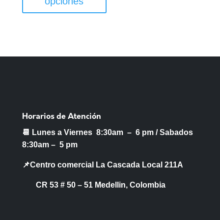
opciones
múltiples
variantes.
Las
opciones
se
pueden
elegir
en
la
Horarios de Atención
página
📆 Lunes a Viernes 8:30am – 6 pm /
Sabados
de
8:30am – 5 pm
producto
📌Centro comercial La Cascada Local 211A
CR 53 # 50 – 51 Medellin, Colombia