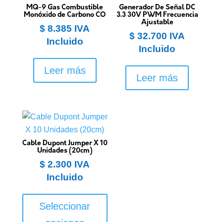
MQ-9 Gas Combustible
Generador De Señal DC
Monóxido de Carbono CO
3.3 30V PWM Frecuencia
Ajustable
$
8.385
IVA
$
32.700
IVA
Incluido
Incluido
Leer más
Leer más
Cable Dupont Jumper X 10
Unidades (20cm)
$
2.300
IVA
Incluido
Este
producto
Seleccionar
tiene