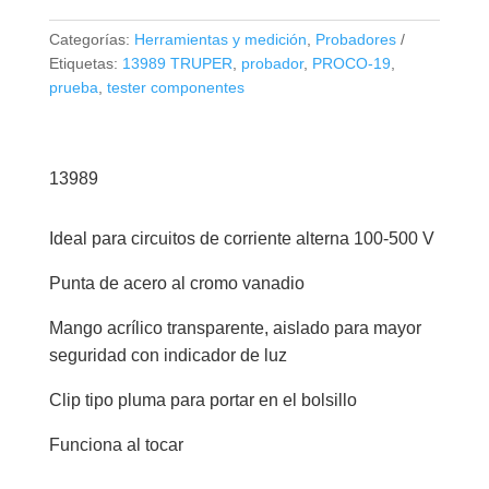
circuitos
AC
Categorías:
Herramientas y medición
,
Probadores
19
Etiquetas:
13989 TRUPER
,
probador
,
PROCO-19
,
cm,
prueba
,
tester componentes
Truper
13989
cantidad
13989
Ideal para circuitos de corriente alterna 100-500 V
Punta de acero al cromo vanadio
Mango acrílico transparente, aislado para mayor
seguridad con indicador de luz
Clip tipo pluma para portar en el bolsillo
Funciona al tocar