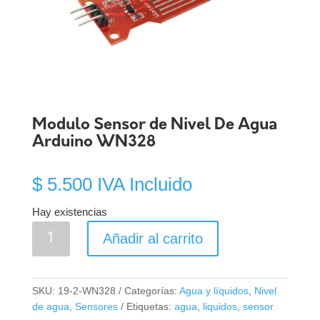
Modulo Sensor de Nivel De Agua
Arduino WN328
$
5.500
IVA Incluido
Hay existencias
Modulo
Añadir al carrito
Sensor
de
Nivel
SKU:
19-2-WN328
Categorías:
Agua y líquidos
,
Nivel
De
de agua
,
Sensores
Etiquetas:
agua
,
liquidos
,
sensor
Agua