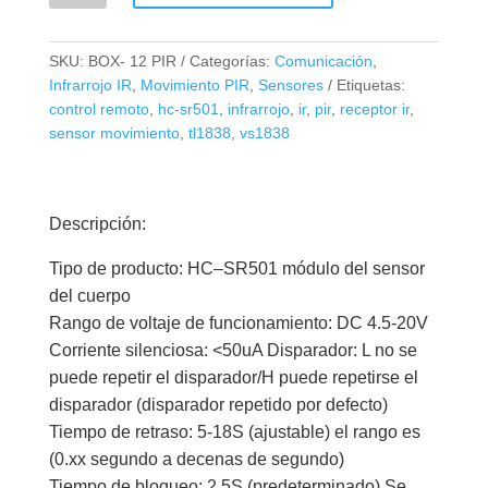
Sensor
Infrarrojo
SKU:
BOX- 12 PIR
Categorías:
Comunicación
,
de
Infrarrojo IR
,
Movimiento PIR
,
Sensores
Etiquetas:
Movimiento
control remoto
,
hc-sr501
,
infrarrojo
,
ir
,
pir
,
receptor ir
,
IR
sensor movimiento
,
tl1838
,
vs1838
PIR
cantidad
Descripción:
Tipo de producto: HC–SR501 módulo del sensor
del cuerpo
Rango de voltaje de funcionamiento: DC 4.5-20V
Corriente silenciosa: <50uA Disparador: L no se
puede repetir el disparador/H puede repetirse el
disparador (disparador repetido por defecto)
Tiempo de retraso: 5-18S (ajustable) el rango es
(0.xx segundo a decenas de segundo)
Tiempo de bloqueo: 2.5S (predeterminado) Se