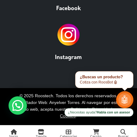
Facebook
Instagram
¿Buscas un producto?
Cotiza con RoosBot 🤖
© 2025 Roostech. Todos los derechos reservados.
🤖
Diseñador Web: Anyelver Torres
. Al navegar por este
sitio web, acepta nuestra
Política de Privacidad y
¿Necesitas ayuda?
Habla con un asesor
Cookies
.
Inicio
Tienda
Categorías
Carrito
Buscar