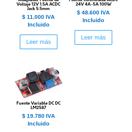
Adaptador Fuente de
Fuente Conmutada ACDC
Voltaje 12V 1.5A ACDC
24V 4A-5A 100W
Jack 5.5mm
$
48.600
IVA
$
11.000
IVA
Incluido
Incluido
Leer más
Leer más
Fuente Variable DC DC
LM2587
$
19.780
IVA
Incluido