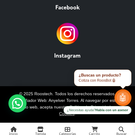
Facebook
Instagram
¿Buscas un producto?
Cotiza con RoosBot 🤖
© 2025 Roostech. Todos los derechos reservados.
🤖
Diseñador Web: Anyelver Torres
. Al navegar por este
sitio web, acepta nuestra
Política de Privacidad y
¿Necesitas ayuda?
Habla con un asesor
Cookies
.
Inicio
Tienda
Categorías
Carrito
Buscar