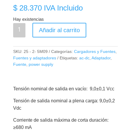
$
28.370
IVA Incluido
Hay existencias
Fuente
Añadir al carrito
de
Poder
HLK
SKU:
25 - 2- 5M09
Categorías:
Cargadores y Fuentes
,
5M09
Fuentes y adaptadores
Etiquetas:
ac-dc
,
Adaptador
,
5W
Fuente
,
power supply
cantidad
Tensión nominal de salida en vacío: 9,0±0,1 Vcc
Tensión de salida nominal a plena carga: 9,0±0,2
Vdc
Corriente de salida máxima de corta duración:
≥680 mA