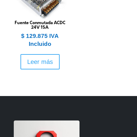
Fuente Conmutada ACDC
24V 15A
$
129.875
IVA
Incluido
Leer más