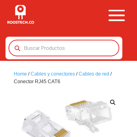
Búsqueda
de
productos
Home
/
Cables y conectores
/
Cables de red
/
Conector RJ45 CAT6