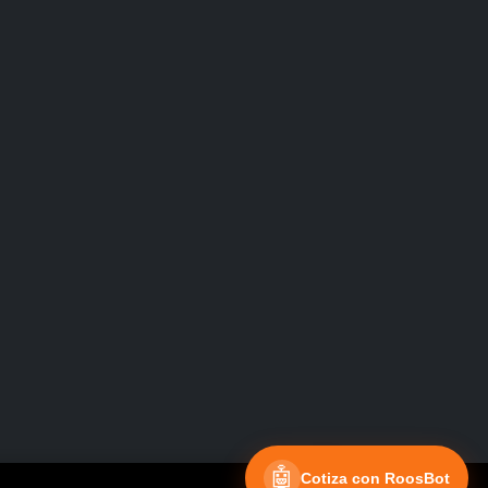
Facebook
Instagram
🤖
Cotiza con RoosBot