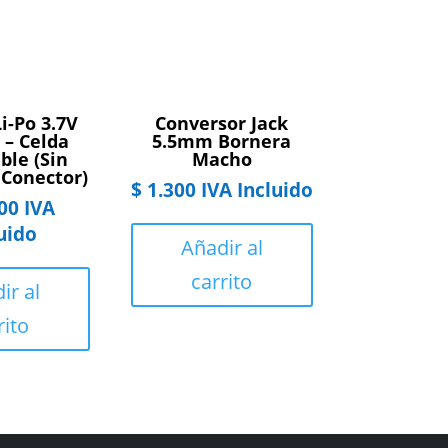
i-Po 3.7V
Conversor Jack
– Celda
5.5mm Bornera
ble (Sin
Macho
 Conector)
$
1.300
IVA Incluido
00
IVA
uido
Añadir al
carrito
ir al
rito