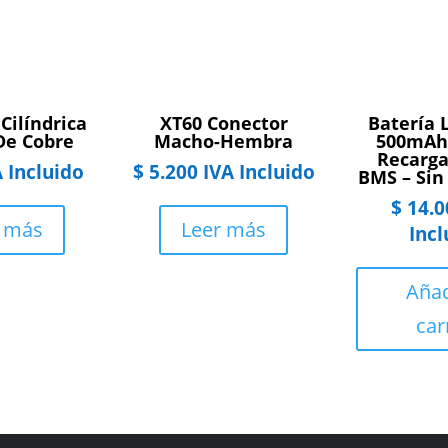
Cilíndrica
XT60 Conector
Batería L
De Cobre
Macho-Hembra
500mAh 
Recarga
 Incluido
$
5.200
IVA Incluido
BMS – Sin
$
14.0
r más
Leer más
Incl
Añad
car