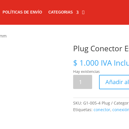
POLÍTICAS DE ENVÍO
CATEGORIAS
.5mm
Plug Conector 
$
1.000
IVA Incl
Hay existencias
Plug
Añadir al
Conector
Estéreo
3.5mm
SKU:
G1-005-4 Plug
Categor
cantidad
Etiquetas:
conector
,
conexió