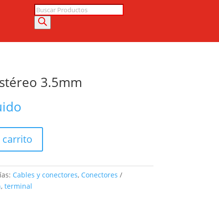
Búsqueda
de
productos
Estéreo 3.5mm
uido
 carrito
ías:
Cables y conectores
,
Conectores
n
,
terminal