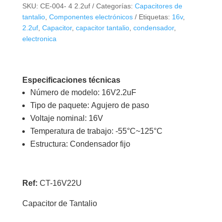
16V
SKU:
CE-004- 4 2.2uf
Categorías:
Capacitores de
2.2uF
tantalio
,
Componentes electrónicos
Etiquetas:
16v
,
cantidad
2.2uf
,
Capacitor
,
capacitor tantalio
,
condensador
,
electronica
Especificaciones técnicas
Número de modelo:
16V2.2uF
Tipo de paquete:
Agujero de paso
Voltaje nominal:
16V
Temperatura de trabajo:
-55°C~125°C
Estructura:
Condensador fijo
Ref:
CT-16V22U
Capacitor de Tantalio