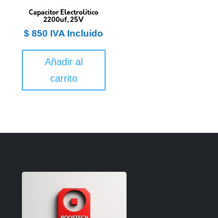
Capacitor Electrolítico
2200uf, 25V
$
850
IVA Incluido
Añadir al
carrito