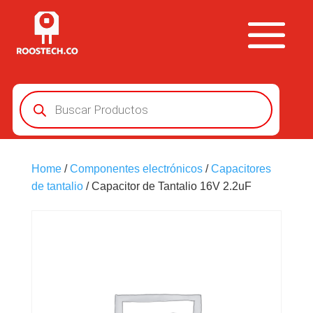
Búsqueda
de
productos
Home
/
Componentes electrónicos
/
Capacitores
de tantalio
/ Capacitor de Tantalio 16V 2.2uF