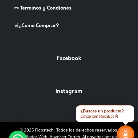
📜 Terminos y Condiones
🛒¿Como Comprar?
Facebook
Instagram
¿Buscas un producto?
Cotiza con RoosBot 🤖
© 2025 Roostech. Todos los derechos reservados.
🤖
Diseñador Web: Anyelver Torres
. Al navegar por este