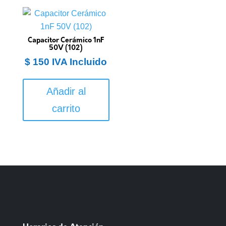
Capacitor Cerámico 1nF
50V (102)
$
150
IVA Incluido
Añadir al
carrito