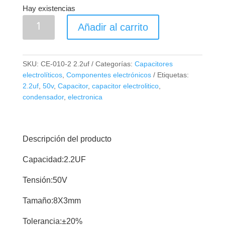
Hay existencias
Capacitor
Añadir al carrito
Electrolítico
2.2uF
50V
SKU:
CE-010-2 2.2uf
Categorías:
Capacitores
cantidad
electrolíticos
,
Componentes electrónicos
Etiquetas:
2.2uf
,
50v
,
Capacitor
,
capacitor electrolitico
,
condensador
,
electronica
Descripción del producto
Capacidad:2.2UF
Tensión:50V
Tamaño:8X3mm
Tolerancia:±20%