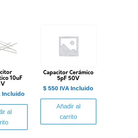
citor
Capacitor Cerámico
tico 10uF
5pF 50V
6V
$
550
IVA Incluido
 Incluido
Añadir al
ir al
carrito
rito