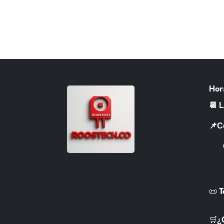
Hor
📆 
📌C
CR 
📜 
🛒¿