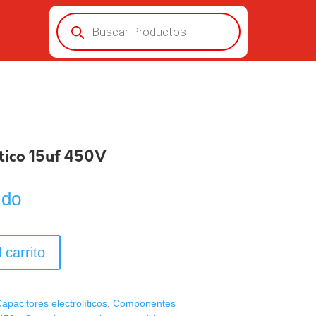
Búsqueda
de
productos
ítico 15uf 450V
ido
 carrito
apacitores electrolíticos
,
Componentes