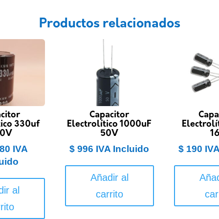
Productos relacionados
citor
Capacitor
Capa
tico 330uf
Electrolítico 1000uF
Electrolí
50V
50V
1
80
IVA
$
996
IVA Incluido
$
190
IVA
luido
Añadir al
Añad
ir al
carrito
car
rito