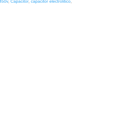
450v
,
Capacitor
,
capacitor electrolitico
,