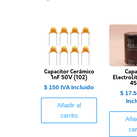
Capacitor Cerámico
Capa
1nF 50V (102)
Electrolí
4
$
150
IVA Incluido
$
17.5
Inc
Añadir al
carrito
Añad
car