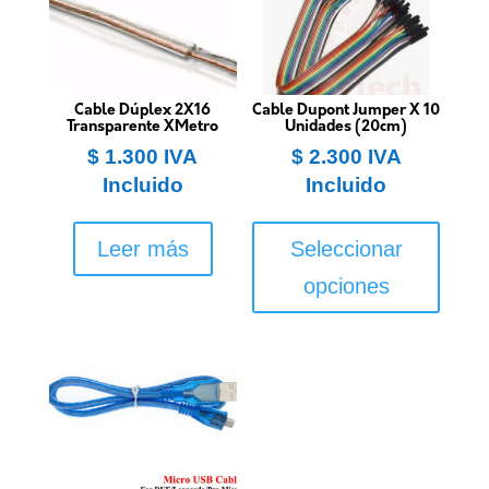
Cable Dúplex 2X16
Cable Dupont Jumper X 10
Transparente XMetro
Unidades (20cm)
$
1.300
IVA
$
2.300
IVA
Incluido
Incluido
Este
produ
Leer más
Seleccionar
tiene
opciones
múltip
varian
Las
opcio
se
puede
elegir