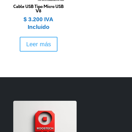
en
Cable USB Tipo Micro USB
la
V8
págin
$
3.200
IVA
de
Incluido
produ
Leer más