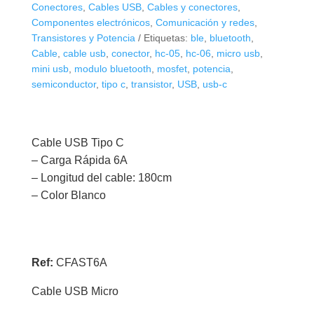
6A
Conectores
,
Cables USB
,
Cables y conectores
,
Tipo
Componentes electrónicos
,
Comunicación y redes
,
C
Transistores y Potencia
Etiquetas:
ble
,
bluetooth
,
Cable
,
cable usb
,
conector
,
hc-05
,
hc-06
,
micro usb
,
cantidad
mini usb
,
modulo bluetooth
,
mosfet
,
potencia
,
semiconductor
,
tipo c
,
transistor
,
USB
,
usb-c
Cable USB Tipo C
– Carga Rápida 6A
– Longitud del cable: 180cm
– Color Blanco
Ref:
CFAST6A
Cable USB Micro