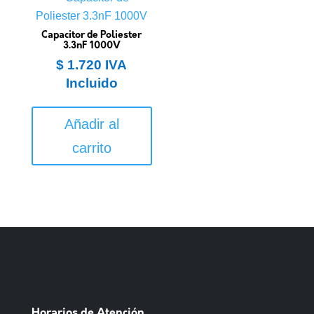
Capacitor de Poliester
3.3nF 1000V
$
1.720
IVA
Incluido
Añadir al
carrito
Horarios de Atención