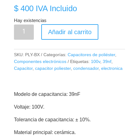
$
400
IVA Incluido
Hay existencias
2A393
Añadir al carrito
Capacitor
de
Poliéster
SKU:
PLY-BX
Categorías:
Capacitores de poliéster
,
39nf
Componentes electrónicos
Etiquetas:
100v
,
39nf
,
100V
Capacitor
,
capacitor poliester
,
condensador
,
electronica
cantidad
Modelo de capacitancia: 39nF
Voltaje: 100V.
Tolerancia de capacitancia: ± 10%.
Material principal: cerámica.