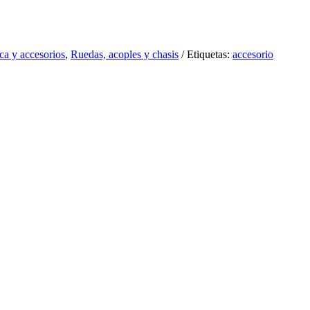
a y accesorios
,
Ruedas, acoples y chasis
Etiquetas:
accesorio