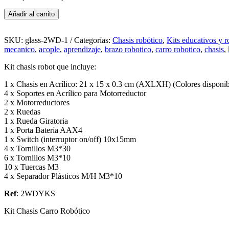
Kit
Añadir al carrito
Chasis
Carro
Robótico
SKU:
glass-2WD-1
Categorías:
Chasis robótico
,
Kits educativos y r
2WD
mecanico
,
acople
,
aprendizaje
,
brazo robotico
,
carro robotico
,
chasis
,
cantidad
Kit chasis robot que incluye:
1 x Chasis en Acrílico: 21 x 15 x 0.3 cm (AXLXH) (Colores disponib
4 x Soportes en Acrílico para Motorreductor
2 x Motorreductores
2 x Ruedas
1 x Rueda Giratoria
1 x Porta Batería AAX4
1 x Switch (interruptor on/off) 10x15mm
4 x Tornillos M3*30
6 x Tornillos M3*10
10 x Tuercas M3
4 x Separador Plásticos M/H M3*10
Ref
: 2WDYKS
Kit Chasis Carro Robótico