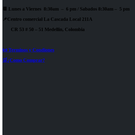
📆 Lunes a Viernes 8:30am – 6 pm /
Sabados 8:30am – 5 pm
📌Centro comercial La Cascada Local 211A
CR 53 # 50 – 51 Medellin, Colombia
📜 Terminos y Condiones
🛒¿Como Comprar?