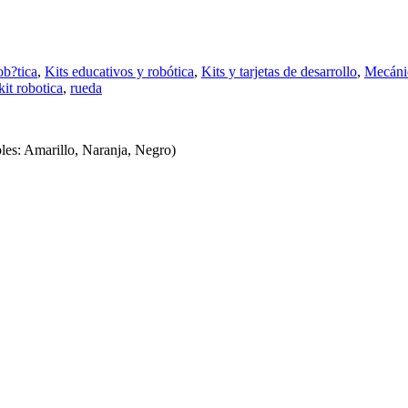
ob?tica
,
Kits educativos y robótica
,
Kits y tarjetas de desarrollo
,
Mecánic
kit robotica
,
rueda
les: Amarillo, Naranja, Negro)