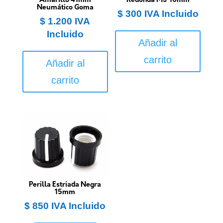
Amarillo 41mm
Redonda M3*10mm
Neumático Goma
$
300
IVA Incluido
$
1.200
IVA
Incluido
Añadir al
carrito
Añadir al
carrito
Perilla Estriada Negra
15mm
$
850
IVA Incluido