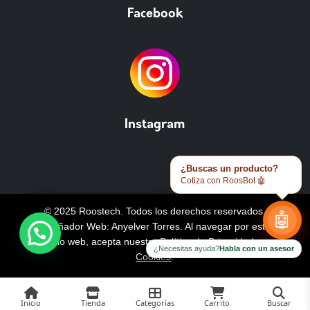
Facebook
Instagram
¿Buscas un producto?
Cotiza con RoosBot 🤖
© 2025 Roostech. Todos los derechos reservados.
🤖
Diseñador Web: Anyelver Torres
. Al navegar por este
sitio web, acepta nuestra
Política de Privacidad y
¿Necesitas ayuda?
Habla con un asesor
Cookies
.
Inicio
Tienda
Categorías
Carrito
Buscar