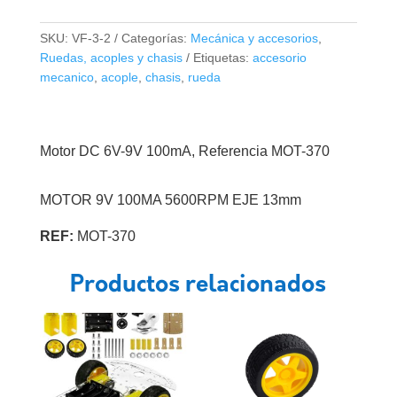
9V
100MA
SKU:
VF-3-2
Categorías:
Mecánica y accesorios
,
Eje
Ruedas, acoples y chasis
Etiquetas:
accesorio
13mm
mecanico
,
acople
,
chasis
,
rueda
MOT-
370
cantidad
Motor DC 6V-9V 100mA, Referencia MOT-370
MOTOR 9V 100MA 5600RPM EJE 13mm
REF:
MOT-370
Productos relacionados