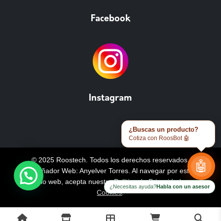
Facebook
Instagram
¿Buscas un producto?
Cotiza con RoosBot 🤖
© 2025 Roostech. Todos los derechos reservados.
🤖
Diseñador Web: Anyelver Torres
. Al navegar por este
sitio web, acepta nuestra
Política de Privacidad y
¿Necesitas ayuda?
Habla con un asesor
Cookies
.