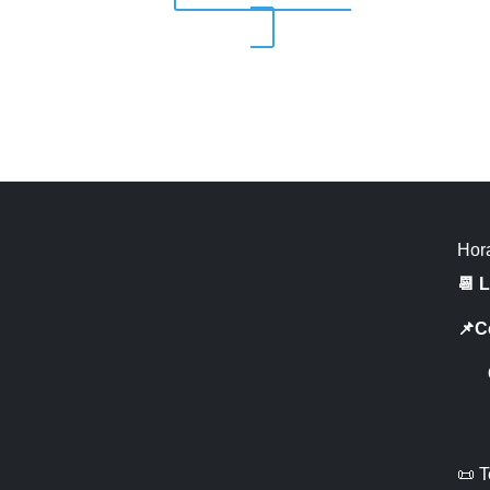
Hora
📆 
📌C
CR 
📜 