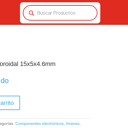
Búsqueda
de
productos
oroidal 15x5x4.6mm
ido
arrito
egorías:
Componentes electrónicos
,
Imanes
,