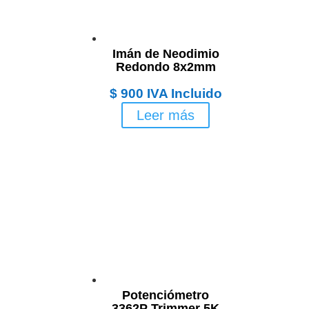
Imán de Neodimio
Redondo 8x2mm
$
900
IVA Incluido
Leer más
Potenciómetro
3362P Trimmer 5K