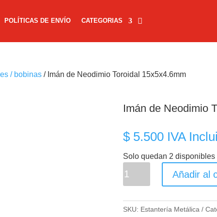
POLÍTICAS DE ENVÍO
CATEGORIAS
res / bobinas
/ Imán de Neodimio Toroidal 15x5x4.6mm
Imán de Neodimio T
$
5.500
IVA Inclu
Solo quedan 2 disponibles
Imán
Añadir al c
de
Neodimio
Toroidal
SKU:
Estantería Metálica
Cat
15x5x4.6mm