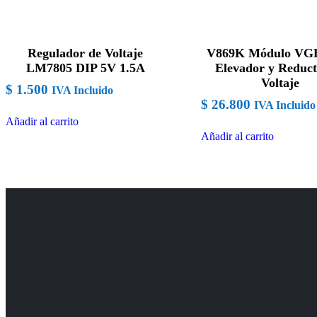
Regulador de Voltaje
V869K Módulo V
LM7805 DIP 5V 1.5A
Elevador y Reduct
Voltaje
$
1.500
IVA Incluido
$
26.800
IVA Incluido
Añadir al carrito
Añadir al carrito