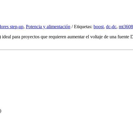
ores step-up
,
Potencia y alimentación
Etiquetas:
boost
,
dc-dc
,
mt3608
 ideal para proyectos que requieren aumentar el voltaje de una fuente
)