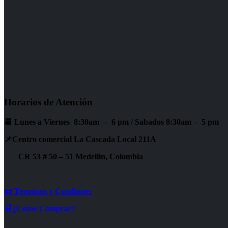
Horarios de Atención
📆 Lunes a Viernes 8:30am – 6 pm /
Sabados 8:30am – 5 pm
📌Centro comercial La Cascada Local 211A
CR 53 # 50 – 51 Medellin, Colombia
📜 Terminos y Condiones
🛒¿Como Comprar?