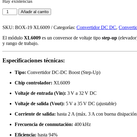
Hay existencias
Módulo
Añadir al carrito
Elevador
DC-
DC
SKU:
BOX-19 XL6009
Categorías:
Convertidor DC DC
,
Convertid
XL6009
El módulo
XL6009
es un conversor de voltaje tipo
step-up
(elevador)
–
y rango de trabajo.
Step-
Up
Boost
Especificaciones técnicas:
Converter
cantidad
Tipo:
Convertidor DC-DC Boost (Step-Up)
Chip controlador:
XL6009
Voltaje de entrada (Vin):
3 V a 32 V DC
Voltaje de salida (Vout):
5 V a 35 V DC (ajustable)
Corriente de salida:
hasta 2 A (máx. 3 A con buena disipación
Frecuencia de conmutación:
400 kHz
Eficiencia:
hasta 94%