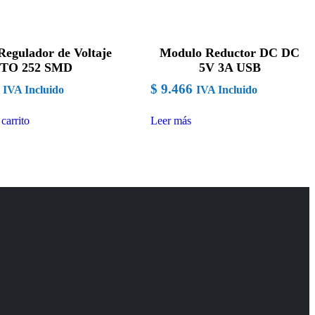
Regulador de Voltaje
Modulo Reductor DC DC
TO 252 SMD
5V 3A USB
$
9.466
IVA Incluido
IVA Incluido
carrito
Leer más