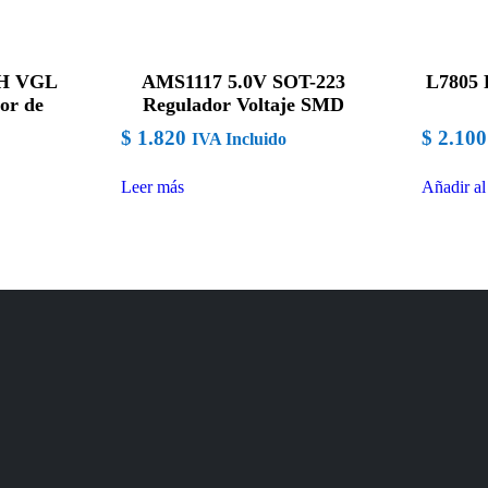
GH VGL
AMS1117 5.0V SOT-223
L7805 
or de
Regulador Voltaje SMD
$
1.820
$
2.100
IVA Incluido
Leer más
Añadir al 