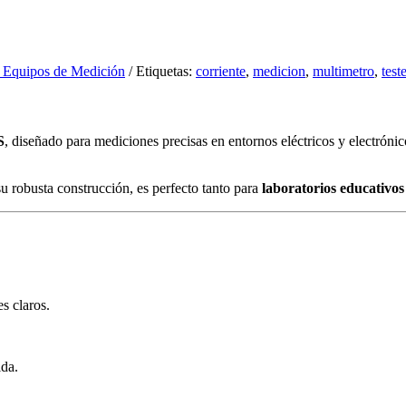
y Equipos de Medición
Etiquetas:
corriente
,
medicion
,
multimetro
,
teste
S
, diseñado para mediciones precisas en entornos eléctricos y electróni
u robusta construcción, es perfecto tanto para
laboratorios educativos
s claros.
ida.