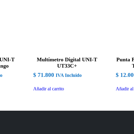
 UNI-T
Multímetro Digital UNI-T
Punta 
ango
UT33C+
$
71.800
$
12.00
do
IVA Incluido
Añadir al carrito
Añadir al 