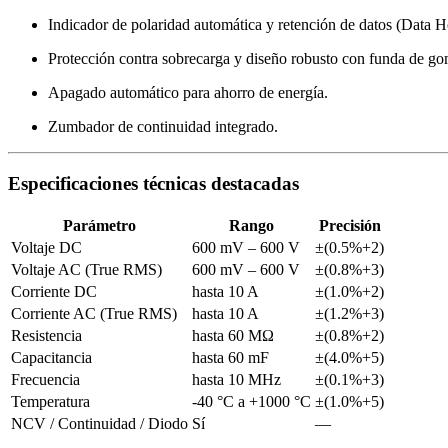
Indicador de polaridad automática y retención de datos (Data H
Protección contra sobrecarga y diseño robusto con funda de go
Apagado automático para ahorro de energía.
Zumbador de continuidad integrado.
Especificaciones técnicas destacadas
Parámetro
Rango
Precisión
Voltaje DC
600 mV – 600 V
±(0.5%+2)
Voltaje AC (True RMS)
600 mV – 600 V
±(0.8%+3)
Corriente DC
hasta 10 A
±(1.0%+2)
Corriente AC (True RMS)
hasta 10 A
±(1.2%+3)
Resistencia
hasta 60 MΩ
±(0.8%+2)
Capacitancia
hasta 60 mF
±(4.0%+5)
Frecuencia
hasta 10 MHz
±(0.1%+3)
Temperatura
-40 °C a +1000 °C
±(1.0%+5)
NCV / Continuidad / Diodo
Sí
—