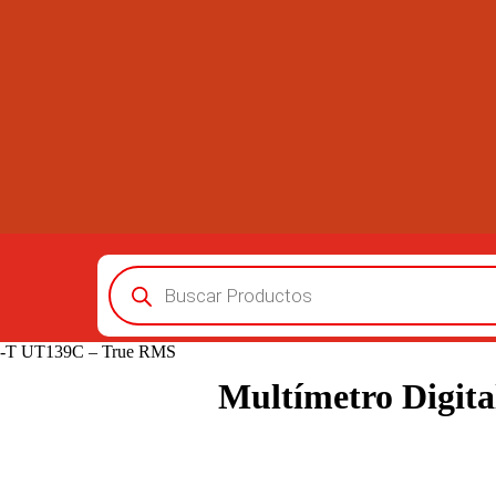
Búsqueda
de
productos
NI-T UT139C – True RMS
Multímetro Digit