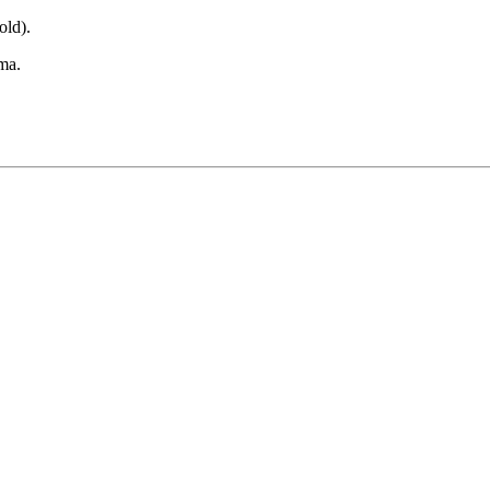
old).
ma.