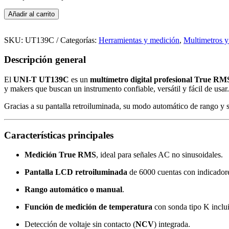
Multímetro
Añadir al carrito
Digital
UNI-
T
SKU:
UT139C
Categorías:
Herramientas y medición
,
Multimetros 
UT139C
–
Descripción general
True
RMS
El
UNI-T UT139C
es un
multímetro digital profesional True RM
cantidad
y makers que buscan un instrumento confiable, versátil y fácil de usar.
Gracias a su pantalla retroiluminada, su modo automático de rango y s
Características principales
Medición True RMS
, ideal para señales AC no sinusoidales.
Pantalla LCD retroiluminada
de 6000 cuentas con indicadore
Rango automático o manual
.
Función de medición de temperatura
con sonda tipo K inclu
Detección de voltaje sin contacto (
NCV
) integrada.