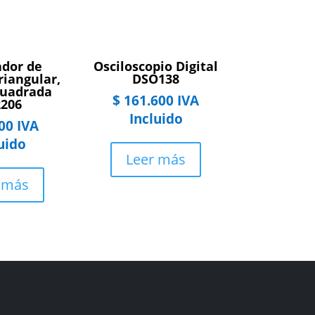
dor de
Osciloscopio Digital
riangular,
DSO138
Cuadrada
$
161.600
IVA
206
Incluido
00
IVA
uido
Leer más
 más