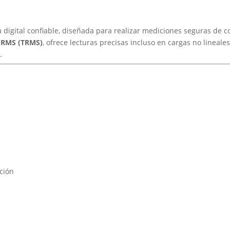
600V
600A
cantidad
digital confiable, diseñada para realizar mediciones seguras de c
 RMS (TRMS)
, ofrece lecturas precisas incluso en cargas no lineales
.
ción