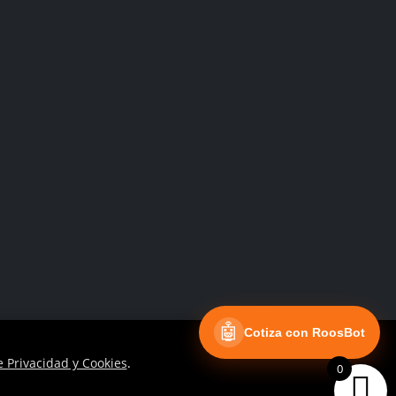
Facebook
Instagram
🤖
Cotiza con RoosBot
e Privacidad y Cookies
.
0