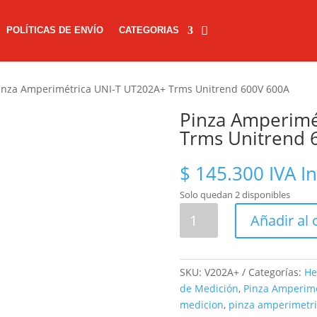
POLÍTICAS DE ENVÍO
CATEGORIAS
inza Amperimétrica UNI-T UT202A+ Trms Unitrend 600V 600A
Pinza Amperimé
Trms Unitrend 
$
145.300
IVA I
Solo quedan 2 disponibles
Pinza
Añadir al 
Amperimétrica
UNI-
T
SKU:
V202A+
Categorías:
He
UT202A+
de Medición
,
Pinza Amperimé
Trms
medicion
,
pinza amperimetri
Unitrend