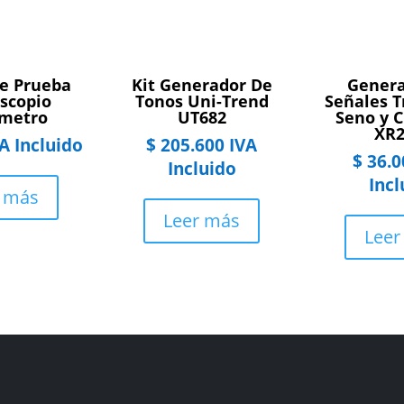
De Prueba
Kit Generador De
Genera
oscopio
Tonos Uni-Trend
Señales T
imetro
UT682
Seno y 
XR2
A Incluido
$
205.600
IVA
$
36.0
Incluido
Incl
r más
Leer más
Leer