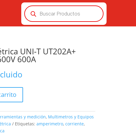
Búsqueda
de
productos
trica UNI-T UT202A+
600V 600A
ncluido
carrito
rramientas y medición
,
Multimetros y Equipos
trica
Etiquetas:
amperimetro
,
corriente
,
ca