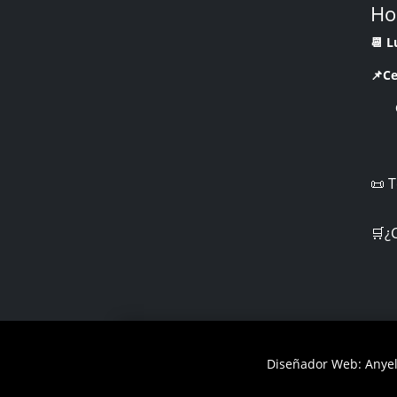
Ho
📆 
📌Ce
CR 
📜 
🛒¿
Diseñador Web: Anyel