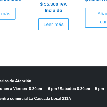
$
55.300
IVA
Incluido
r más
Añad
car
Leer más
arios de Atención
Lunes a Viernes 8:30am – 6 pm /
Sabados 8:30am – 5 pm
entro comercial La Cascada Local 211A