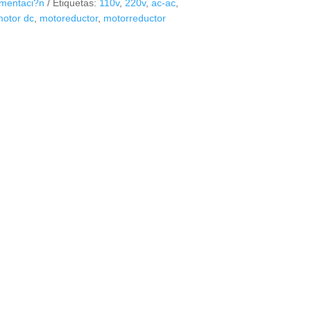
imentaci?n
Etiquetas:
110v
,
220v
,
ac-ac
,
otor dc
,
motoreductor
,
motorreductor