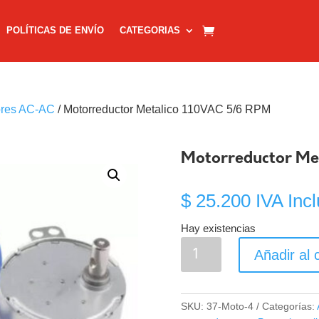
POLÍTICAS DE ENVÍO
CATEGORIAS
ores AC-AC
/ Motorreductor Metalico 110VAC 5/6 RPM
Motorreductor Me
$
25.200
IVA Incl
Hay existencias
Motorreductor
Añadir al c
Metalico
110VAC
5/6
SKU:
37-Moto-4
Categorías:
RPM