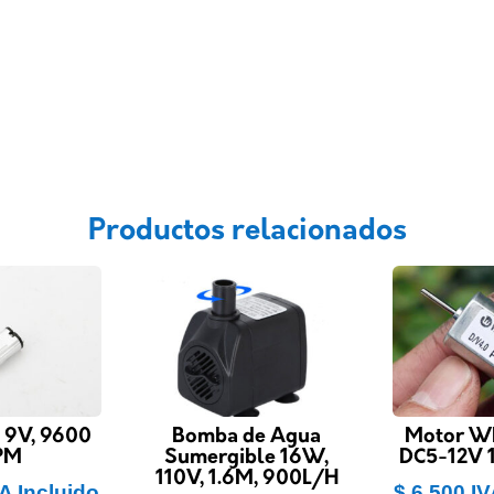
Productos relacionados
 9V, 9600
Bomba de Agua
Motor W
PM
Sumergible 16W,
DC5-12V 
110V, 1.6M, 900L/H
A Incluido
$
6.500
IV