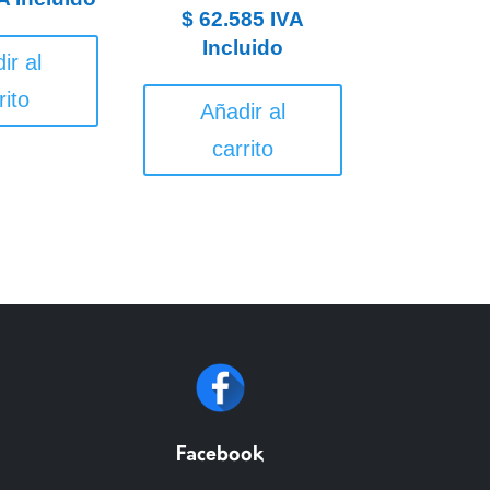
$
62.585
IVA
Incluido
ir al
rito
Añadir al
carrito
Facebook