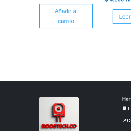
Añadir al
Lee
carrito
Hor
📆 
📌C