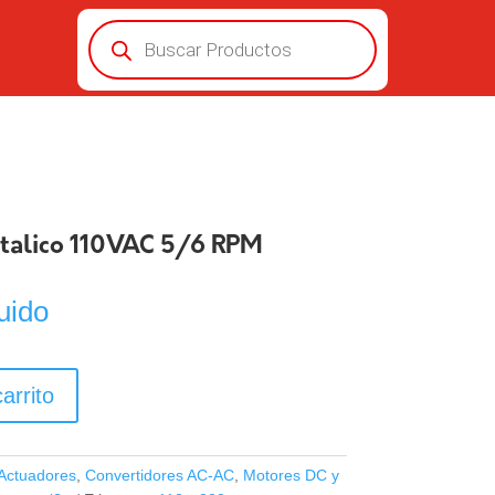
Búsqueda
de
productos
talico 110VAC 5/6 RPM
uido
arrito
Actuadores
,
Convertidores AC-AC
,
Motores DC y