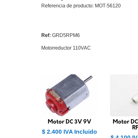
Referencia de producto: MOT-56120
Ref:
GRD5RPM6
Motorreductor 110VAC
Motor DC 3V 9V
Motor DC
R
$
2.400
IVA Incluido
$
4.100
IV