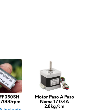
FF050SH
Motor Paso A Paso
17000rpm
Nema 17 0.4A
2.8kg/cm
A Incluido