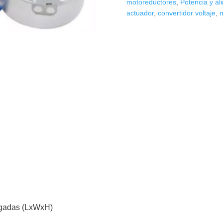
motoreductores
,
Potencia y al
cantidad
actuador
,
convertidor voltaje
,
m
lgadas (LxWxH)