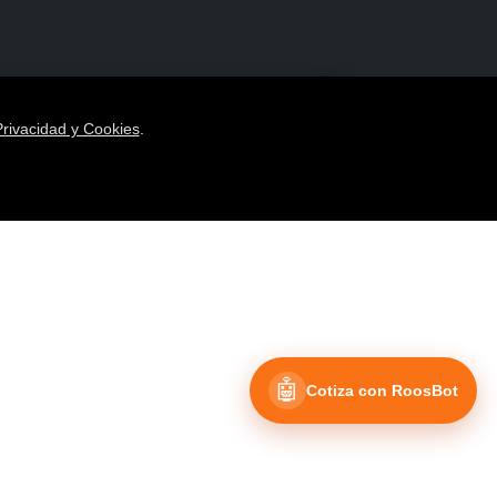
Privacidad y Cookies
.
🤖
Cotiza con RoosBot