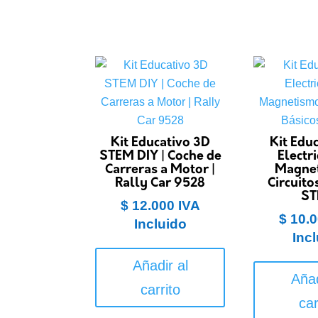
Kit Educativo 3D
Kit Edu
STEM DIY | Coche de
Electr
Carreras a Motor |
Magne
Rally Car 9528
Circuito
S
$
12.000
IVA
$
10.0
Incluido
Inc
Añadir al
Añad
carrito
car