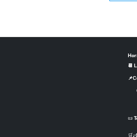
Hor
📆 
📌C
CR 
📜 
🛒¿