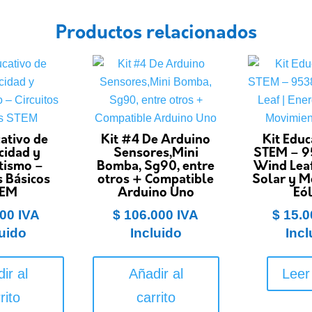
Productos relacionados
cativo de
Kit #4 De Arduino
Kit Educ
icidad y
Sensores,Mini
STEM – 9
tismo –
Bomba, Sg90, entre
Wind Leaf
s Básicos
otros + Compatible
Solar y M
TEM
Arduino Uno
Eól
00
IVA
$
106.000
IVA
$
15.0
luido
Incluido
Incl
ir al
Añadir al
Leer
rito
carrito