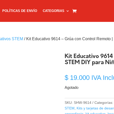
POLÍTICAS DE ENVÍO
CATEGORIAS
cativos STEM
/ Kit Educativo 9614 – Grúa con Control Remoto 
Kit Educativo 9614
STEM DIY para Ni
$
19.000
IVA Incl
Agotado
SKU:
SHW-9614
Categorías
STEM
,
Kits y tarjetas de desar
aprendizaje
,
kit educativo
,
lora