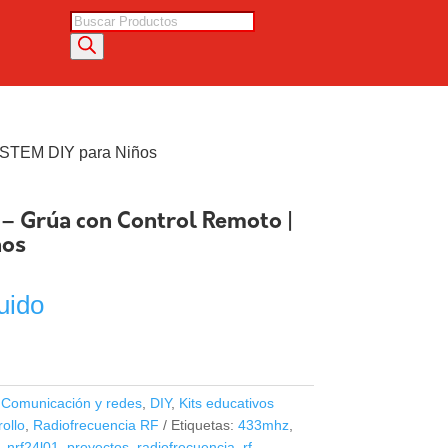
Búsqueda
de
productos
| STEM DIY para Niños
 – Grúa con Control Remoto |
ños
uido
:
Comunicación y redes
,
DIY
,
Kits educativos
rollo
,
Radiofrecuencia RF
Etiquetas:
433mhz
,
,
nrf24l01
,
proyectos
,
radiofrecuencia
,
rf
,