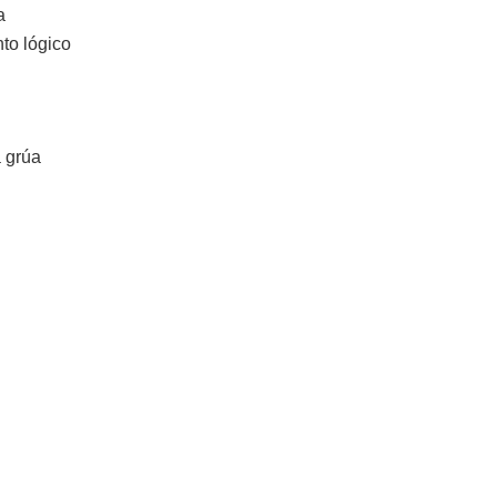
a
to lógico
a grúa