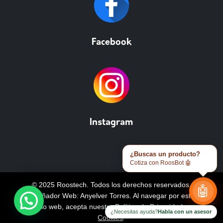
Facebook
Instagram
¿Buscas un producto?
Cotiza con RoosBot 🤖
© 2025 Roostech. Todos los derechos reservados.
🤖
Diseñador Web: Anyelver Torres
. Al navegar por este
sitio web, acepta nuestra
Política de Privacidad y
¿Necesitas ayuda?
Habla con un asesor
Cookies
.