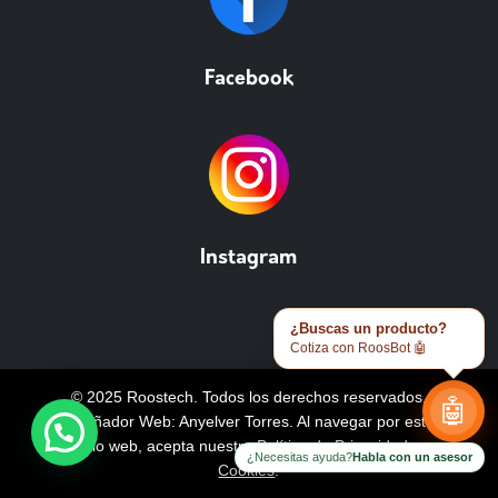
Facebook
Instagram
¿Buscas un producto?
Cotiza con RoosBot 🤖
© 2025 Roostech. Todos los derechos reservados.
🤖
Diseñador Web: Anyelver Torres
. Al navegar por este
sitio web, acepta nuestra
Política de Privacidad y
¿Necesitas ayuda?
Habla con un asesor
Cookies
.