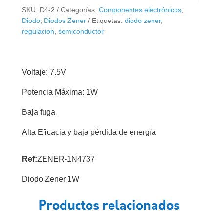
1W
SKU:
D4-2
Categorías:
Componentes electrónicos
,
1N4737
Diodo
,
Diodos Zener
Etiquetas:
diodo zener
,
cantidad
regulacion
,
semiconductor
Voltaje: 7.5V
Potencia Máxima: 1W
Baja fuga
Alta Eficacia y baja pérdida de energía
Ref:
ZENER-1N4737
Diodo Zener 1W
Productos relacionados