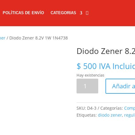
POLÍTICAS DE ENVÍO
CATEGORIAS
ner
/ Diodo Zener 8.2V 1W 1N4738
Diodo Zener 8.
$
500
IVA Inclui
Hay existencias
Diodo
Añadir a
Zener
8.2V
1W
SKU:
D4-3
Categorías:
Comp
1N4738
Etiquetas:
diodo zener
,
regul
cantidad