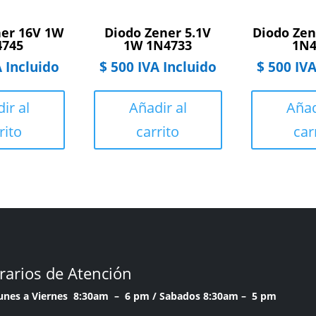
ner 16V 1W
Diodo Zener 5.1V
Diodo Zen
4745
1W 1N4733
1N4
 Incluido
$
500
IVA Incluido
$
500
IVA
ir al
Añadir al
Añad
rito
carrito
car
rarios de Atención
Lunes a Viernes 8:30am – 6 pm /
Sabados 8:30am – 5 pm