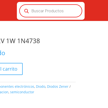
Búsqueda
de
productos
2V 1W 1N4738
do
l carrito
onentes electrónicos
,
Diodo
,
Diodos Zener
acion
,
semiconductor