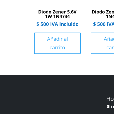
Diodo Zener 5.6V
Diodo Ze
1W 1N4734
1N
$
500
IVA Incluido
$
500
IVA
Añadir al
Añad
carrito
car
Ho
📆 