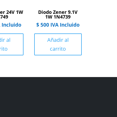
er 24V 1W
Diodo Zener 9.1V
749
1W 1N4739
 Incluido
$
500
IVA Incluido
ir al
Añadir al
rito
carrito