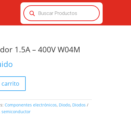
Búsqueda
de
productos
cador 1.5A – 400V W04M
uido
 carrito
as:
Componentes electrónicos
,
Diodo
,
Diodos
,
semiconductor