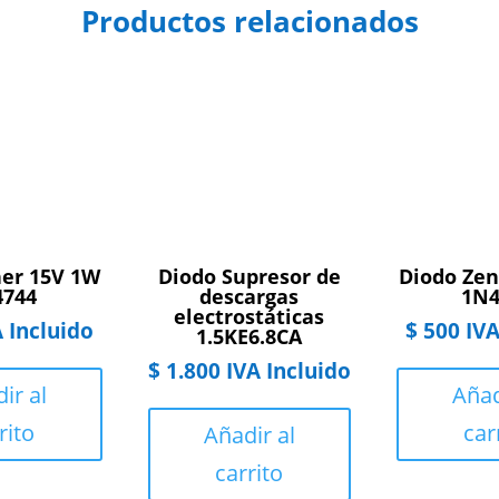
Productos relacionados
ner 15V 1W
Diodo Supresor de
Diodo Zen
4744
descargas
1N4
electrostáticas
 Incluido
$
500
IVA
1.5KE6.8CA
$
1.800
IVA Incluido
ir al
Añad
rito
car
Añadir al
carrito