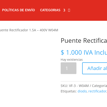
POLÍTICAS DE ENVÍO
CATEGORIAS
uente Rectificador 1.5A – 400V W04M
Puente Rectifi
$
1.000
IVA Incl
Hay existencias
Puente
Añadir al
Rectificador
1.5A
-
SKU:
VF-3 - W04M
Categorí
400V
Etiquetas:
diodo
,
rectificador
W04M
cantidad