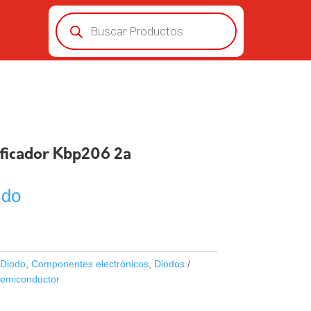
Búsqueda
de
productos
ificador Kbp206 2a
ido
Diodo
,
Componentes electrónicos
,
Diodos
emiconductor