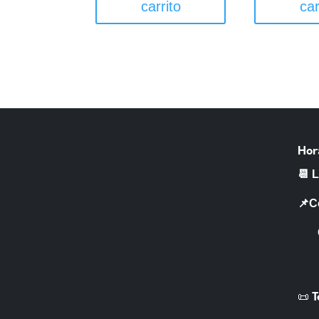
carrito
car
Hor
📆 
📌C
CR 
📜 