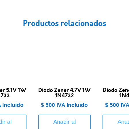
Productos relacionados
er 5.1V 1W
Diodo Zener 4.7V 1W
Diodo Zen
4733
1N4732
1N4
A Incluido
$
500
IVA Incluido
$
500
IVA
ir al
Añadir al
Añad