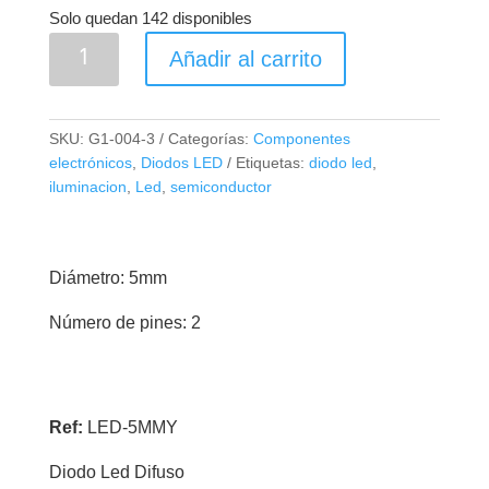
Solo quedan 142 disponibles
Diodo
Añadir al carrito
Led
Difuso
5mm
SKU:
G1-004-3
Categorías:
Componentes
Amarillo
electrónicos
,
Diodos LED
Etiquetas:
diodo led
,
cantidad
iluminacion
,
Led
,
semiconductor
Diámetro: 5mm
Número de pines: 2
Ref:
LED-5MMY
Diodo Led Difuso