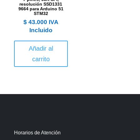
resolución SSD1331
9664 para Arduino 51
STM32
$
43.000
IVA
Incluido
Añadir al
carrito
Horarios de Atención