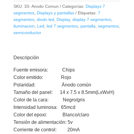
SKU:
33- Anodo Comun
Categorías:
Displays 7
segmentos
,
Displays y pantallas
Etiquetas:
7
segmentos
,
diodo led
,
Display
,
display 7 segmentos
,
iluminacion
,
Led
,
led 7 segmentos
,
pantalla
,
segmentos
,
semiconductor
Descripción
Fuente emisora: Chips
Color emitido: Rojo
Polaridad: Ánodo común
Tamaño del panel: 14 x 7.5 x 8.5mm(LxWxH)
Color de la cara: Negro/gris
Intensidad luminosa: 65mcd
Color del epoxi: Blanco/claro
Tensión de alimentación: 5v
Corriente de control: 20mA