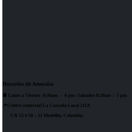
Horarios de Atención
📆 Lunes a Viernes 8:30am – 6 pm /
Sabados 8:30am – 5 pm
📌Centro comercial La Cascada Local 211A
CR 53 # 50 – 51 Medellin, Colombia