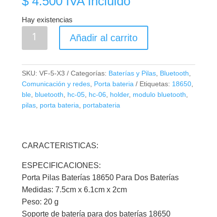
$
4.500
IVA Incluido
Hay existencias
Porta
Añadir al carrito
Bateria
18650
Recargable
SKU:
VF-5-X3
Categorías:
Baterías y Pilas
,
Bluetooth
,
X3
Comunicación y redes
,
Porta bateria
Etiquetas:
18650
,
cantidad
ble
,
bluetooth
,
hc-05
,
hc-06
,
holder
,
modulo bluetooth
,
pilas
,
porta bateria
,
portabateria
CARACTERISTICAS:
ESPECIFICACIONES:
Porta Pilas Baterías 18650 Para Dos Baterías
Medidas: 7.5cm x 6.1cm x 2cm
Peso: 20 g
Soporte de batería para dos baterías 18650