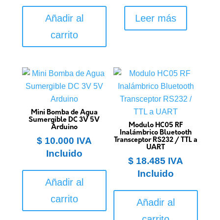
Añadir al
Leer más
carrito
Mini Bomba de Agua
Sumergible DC 3V 5V
Modulo HC05 RF
Arduino
Inalámbrico Bluetooth
$
10.000
IVA
Transceptor RS232 / TTL a
UART
Incluido
$
18.485
IVA
Incluido
Añadir al
carrito
Añadir al
carrito