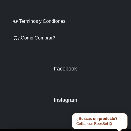
📜 Terminos y Condiones
🛒¿Como Comprar?
Facebook
Instagram
¿Buscas un producto?
Cotiza con RoosBot 🤖