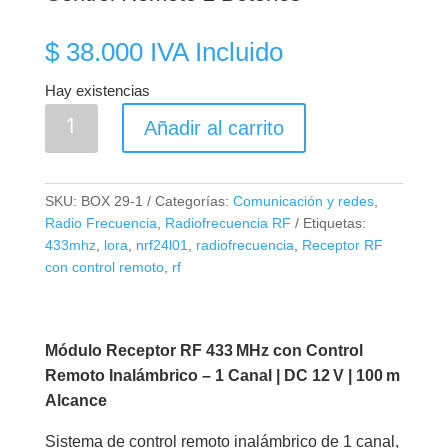
$
38.000
IVA Incluido
Hay existencias
Modulo
Añadir al carrito
Receptor
RF
1
SKU:
BOX 29-1
Categorías:
Comunicación y redes
,
Canal
Radio Frecuencia
,
Radiofrecuencia RF
Etiquetas:
12V
433mhz
,
lora
,
nrf24l01
,
radiofrecuencia
,
Receptor RF
+
con control remoto
,
rf
Control
Remoto
2
Módulo Receptor RF 433 MHz con Control
Botones
Remoto Inalámbrico – 1 Canal | DC 12 V | 100 m
cantidad
Alcance
Sistema de control remoto inalámbrico de 1 canal,