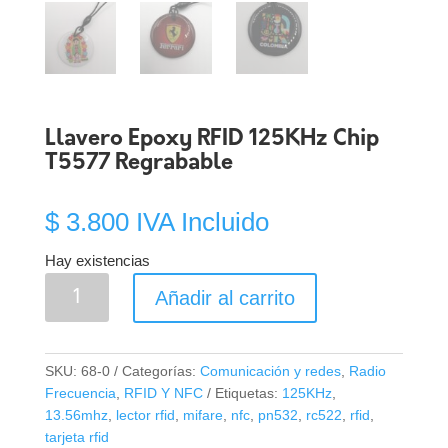
Llavero Epoxy RFID 125KHz Chip
T5577 Regrabable
$
3.800
IVA Incluido
Hay existencias
Llavero
Añadir al carrito
Epoxy
RFID
125KHz
SKU:
68-0
Categorías:
Comunicación y redes
,
Radio
Chip
Frecuencia
,
RFID Y NFC
Etiquetas:
125KHz
,
T5577
13.56mhz
,
lector rfid
,
mifare
,
nfc
,
pn532
,
rc522
,
rfid
,
Regrabable
tarjeta rfid