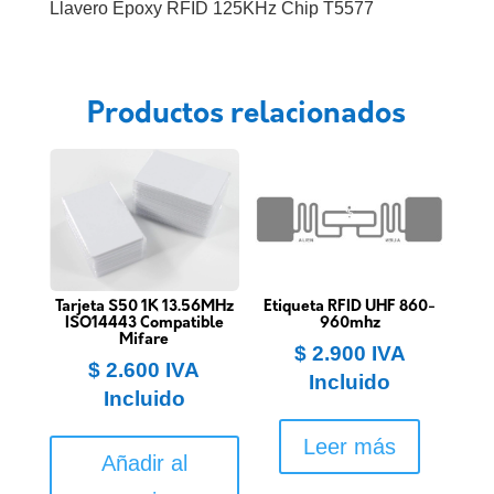
Llavero Epoxy RFID 125KHz Chip T5577
Productos relacionados
Tarjeta S50 1K 13.56MHz
Etiqueta RFID UHF 860-
ISO14443 Compatible
960mhz
Mifare
$
2.900
IVA
$
2.600
IVA
Incluido
Incluido
Leer más
Añadir al