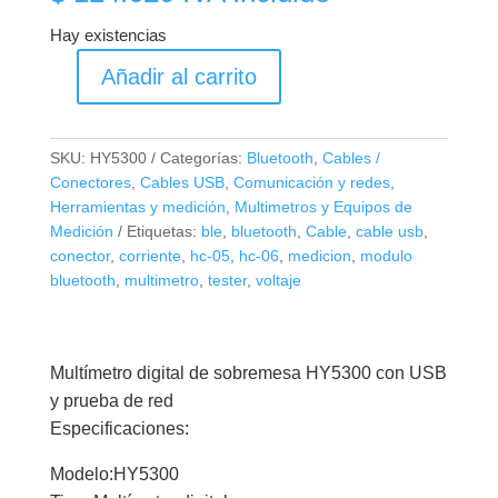
Hay existencias
Añadir al carrito
HY5300
Multímetro
Digital
SKU:
HY5300
Categorías:
Bluetooth
,
Cables /
Con
Conectores
,
Cables USB
,
Comunicación y redes
,
Probador
Herramientas y medición
,
Multimetros y Equipos de
de
Medición
Etiquetas:
ble
,
bluetooth
,
Cable
,
cable usb
,
Cables
conector
,
corriente
,
hc-05
,
hc-06
,
medicion
,
modulo
bluetooth
,
multimetro
,
tester
,
voltaje
de
Red
y
USB
Multímetro digital de sobremesa HY5300 con USB
cantidad
y prueba de red
Especificaciones:
Modelo:HY5300