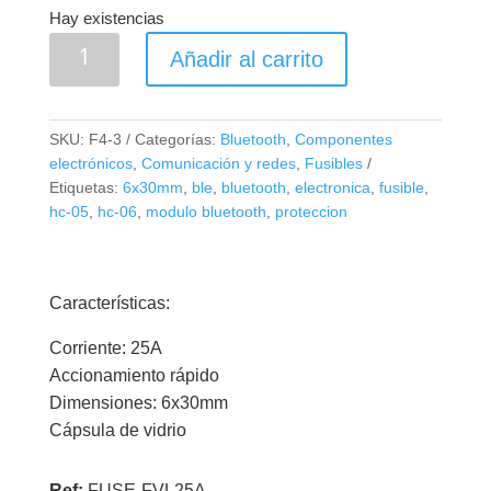
Hay existencias
Fusible
Añadir al carrito
Vidrio
6x30mm
25A
SKU:
F4-3
Categorías:
Bluetooth
,
Componentes
cantidad
electrónicos
,
Comunicación y redes
,
Fusibles
Etiquetas:
6x30mm
,
ble
,
bluetooth
,
electronica
,
fusible
,
hc-05
,
hc-06
,
modulo bluetooth
,
proteccion
Características:
Corriente: 25A
Accionamiento rápido
Dimensiones: 6x30mm
Cápsula de vidrio
Ref:
FUSE-FVL25A