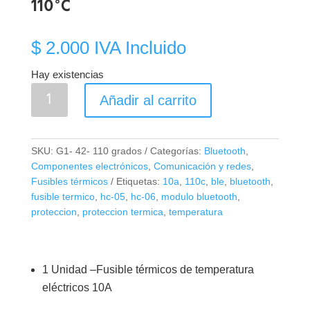
110°C
$
2.000
IVA Incluido
Hay existencias
Fusible
Añadir al carrito
Térmico
Eléctrico
10A
SKU:
G1- 42- 110 grados
Categorías:
Bluetooth
,
110°C
Componentes electrónicos
,
Comunicación y redes
,
cantidad
Fusibles térmicos
Etiquetas:
10a
,
110c
,
ble
,
bluetooth
,
fusible termico
,
hc-05
,
hc-06
,
modulo bluetooth
,
proteccion
,
proteccion termica
,
temperatura
1 Unidad –Fusible térmicos de temperatura
eléctricos 10A