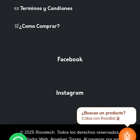
📜 Terminos y Condiones
🛒¿Como Comprar?
Facebook
Instagram
¿Buscas un producto?
Cotiza con RoosBot 🤖
© 2025 Roostech. Todos los derechos reservados.
🤖
Diseñador Web: Anyelver Torres
. Al navegar por este