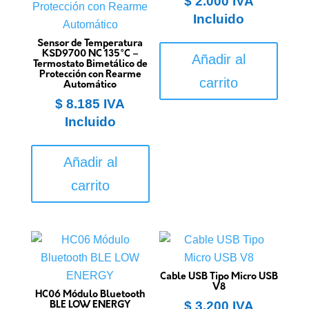
$
2.000
IVA
Incluido
Sensor de Temperatura
KSD9700 NC 135°C –
Añadir al
Termostato Bimetálico de
Protección con Rearme
carrito
Automático
$
8.185
IVA
Incluido
Añadir al
carrito
Cable USB Tipo Micro USB
V8
HC06 Módulo Bluetooth
$
3.200
IVA
BLE LOW ENERGY