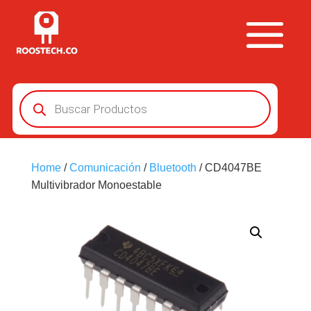
Búsqueda
de
productos
Home
/
Comunicación
/
Bluetooth
/ CD4047BE
Multivibrador Monoestable