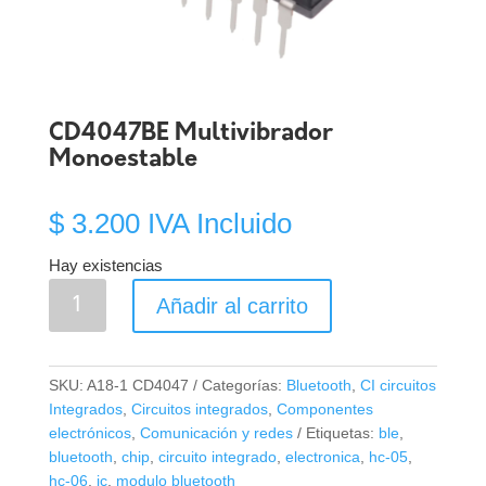
CD4047BE Multivibrador
Monoestable
$
3.200
IVA Incluido
Hay existencias
CD4047BE
Añadir al carrito
Multivibrador
Monoestable
cantidad
SKU:
A18-1 CD4047
Categorías:
Bluetooth
,
CI circuitos
Integrados
,
Circuitos integrados
,
Componentes
electrónicos
,
Comunicación y redes
Etiquetas:
ble
,
bluetooth
,
chip
,
circuito integrado
,
electronica
,
hc-05
,
hc-06
,
ic
,
modulo bluetooth