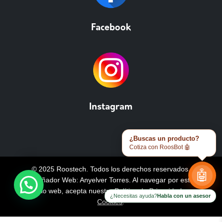
Facebook
Instagram
¿Buscas un producto?
Cotiza con RoosBot 🤖
© 2025 Roostech. Todos los derechos reservados.
🤖
Diseñador Web: Anyelver Torres
. Al navegar por este
sitio web, acepta nuestra
Política de Privacidad y
¿Necesitas ayuda?
Habla con un asesor
Cookies
.